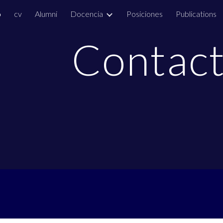
o
cv
Alumni
Docencia
Posiciones
Publications
ip to main content
Skip to navigat
Contac